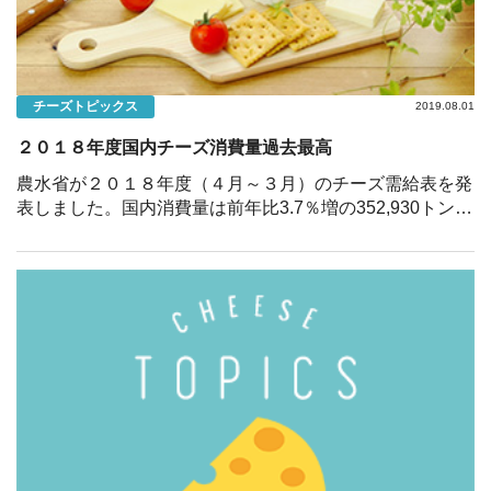
ニュース
お知らせ
チーズトピックス
2019.08.01
チーズトピックス
２０１８年度国内チーズ消費量過去最高
会社案内
農水省が２０１８年度（４月～３月）のチーズ需給表を発
表しました。国内消費量は前年比3.7％増の352,930トンと
なり、ナチュラルチーズ、プロセスチーズともに前年を超
お問い合わせ
え、 過去最高の消費量を記録しています。 家庭用では、
[…]