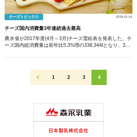
チーズトピックス
2018.01.01
チーズ国内消費量3年連続過去最高
農水省が2017年度(4月～3月)チーズ需給表を発表した。チ
ーズ国内総消費量は前年比5.3%増の338,344tとなり、3年
連続で過去最高を更新し初めて33万トンを超えた。内訳
は、プロセスチーズが130,277t(前年比 […]
1
2
3
4