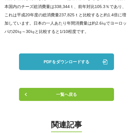
ニュース
本国内のチーズ総消費量は338,344ｔ、前年対比105.3％であり、
これは平成20年度の総消費量237,825ｔと比較すると約1.4倍に増
お知らせ
加しています。日本の一人あたり年間消費量は約2.6㎏でヨーロッ
パの20㎏～30㎏と比較すると1/10程度です。
チーズトピックス
会社案内
PDFをダウンロードする
お問い合わせ
一覧へ戻る
関連記事