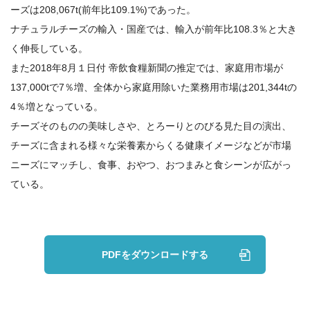
ニュース
ーズは208,067t(前年比109.1%)であった。
ナチュラルチーズの輸入・国産では、輸入が前年比108.3％と大き
お知らせ
く伸長している。
また2018年8月１日付 帝飲食糧新聞の推定では、家庭用市場が
チーズトピックス
137,000tで7％増、全体から家庭用除いた業務用市場は201,344tの
4％増となっている。
会社案内
チーズそのものの美味しさや、とろーりとのびる見た目の演出、
チーズに含まれる様々な栄養素からくる健康イメージなどが市場
お問い合わせ
ニーズにマッチし、食事、おやつ、おつまみと食シーンが広がっ
ている。
PDFをダウンロードする