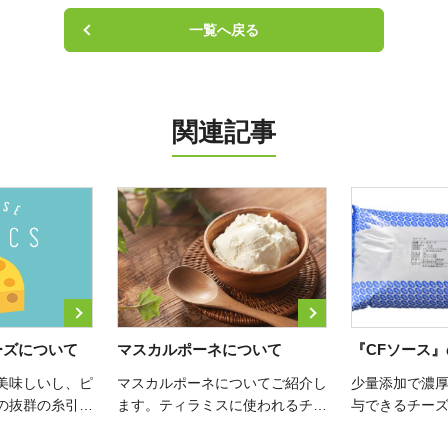
一覧へ戻る
関連記事
ーズについて
マスカルポーネについて
『CFソース
美味しいし、ピ
マスカルポーネについてご紹介し
少量添加で濃
の抜群の糸引き
ます。ティラミスに使われるチー
与できるチー
方もいらっしゃ
ズとして広く知られていますね。
す。 コストダ