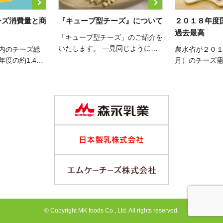
ーズ消費量と商
『キューブ型チーズ』について
２０１８年度
過去最高
「キューブ型チーズ」のご紹介を
いたします。 一見同じように見
国内のチーズ総
農水省が２０
えるキューブ型チーズも、製品に
年度の約1.4倍
月）のチーズ
より風味が異なり、機能性も そ
。農林水産省が
た。国内消費量
れぞれです。 メニューに合った
の需給表」によ
の352,930
サイズや溶けやすい・溶けにくい
日本国内のチー
ルチーズ、プ
などの物性を選んでいただくこと
344ｔ、前年対
前年を超え、 
で 幅広い […]
これは平 […]
を記録していま
は、 […]
© Copyright MK foods Co., Ltd. All rights reserved.