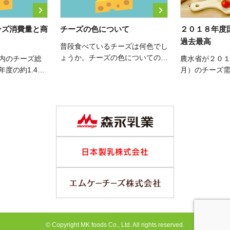
ーズ消費量と商
チーズの色について
２０１８年度
過去最高
普段食べているチーズは何色でし
ょうか。チーズの色についてのお
国内のチーズ総
農水省が２０
話です。チーズの色は何色でしょ
年度の約1.4倍
月）のチーズ
うか。黄色、白色、淡黄色、赤
。農林水産省が
た。国内消費量
色、オレンジ色、等、様々な色の
の需給表」によ
の352,930
チーズがあります。そこで今回は
日本国内のチー
ルチーズ、プ
チーズの色についてのお話です。
344ｔ、前年対
前年を超え、 
これは平 […]
を記録していま
は、 […]
© Copyright MK foods Co., Ltd. All rights reserved.