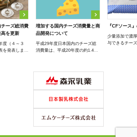
内チーズ総消費
増加する国内チーズ消費量と商
『CFソース
最高を更新
品開発について
少量添加で濃
与できるチー
年度（４～３
平成29年度日本国内のチーズ総
す。 コストダ
表を発表しまし
消費量は、平成20年度の約1.4倍
ース』につい
前年比０．２％
に増加しています。農林水産省が
４トンとなり、
発表した「チーズの需給表」によ
高を更新しまし
ると平成29年度日本国内のチー
ロセスチーズが
ズ総消費量は338,344ｔ、前年対
ン（前年比
比105.3％であり、これは平 […]