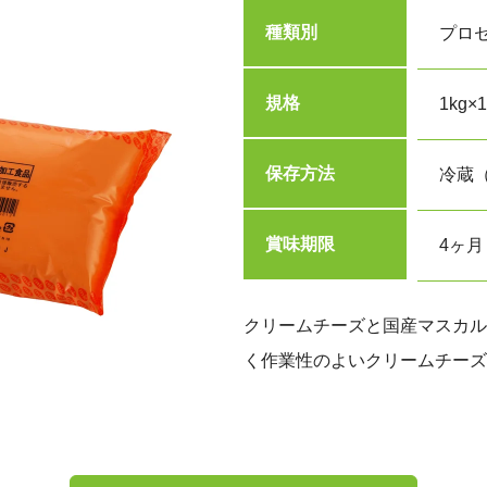
種類別
プロ
規格
1kg×
保存方法
冷蔵（
賞味期限
4ヶ月
クリームチーズと国産マスカル
く作業性のよいクリームチーズ