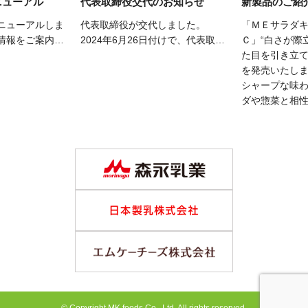
ニューアル
代表取締役交代のお知らせ
新製品のご紹
ニューアルしま
代表取締役が交代しました。
「ＭＥサラダ
情報をご案内し
2024年6月26日付けで、代表取締
Ｃ」“白さが際
役 森井 聖規が退任し、田中
た目を引き立
芳行が就任しました。今後とも、
を発売いたし
エムケーフーズ株式会社に変わら
シャープな味
ぬご支援を賜りますよう、どうぞ
ダや惣菜と相
よろしくお願い申し上げます。
© Copyright MK foods Co., Ltd. All rights reserved.